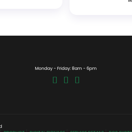
li
Monday - Friday: 8am - 6pm
d