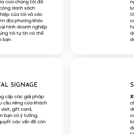
gia của chúng tôi đã
n
 công danh sách
l
iệp của tôi và các
t
ếm địa phương khác
c
oại hình doanh nghiệp
h
ng tôi tự tin có thể
d
o bạn.
d
ITAL SIGNAGE
g cấp các giải pháp
X
u cầu riêng của khách
c
isit, gift card,
d
cần bạn có ý tưởng,
c
 quyết các vấn đề còn
l
đ