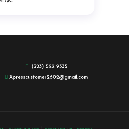
ên tục.
(323) 522 9335
Xpresscustomer2602@gmail.com