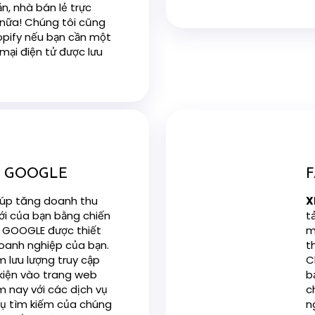
n, nhà bán lẻ trực
 nữa! Chúng tôi cũng
opify nếu bạn cần một
mại điện tử được lưu
 GOOGLE
iúp tăng doanh thu
X
i của bạn bằng chiến
t
GOOGLE được thiết
m
doanh nghiệp của bạn.
t
 lưu lượng truy cập
C
 kiện vào trang web
b
 nay với các dịch vụ
c
cụ tìm kiếm của chúng
n