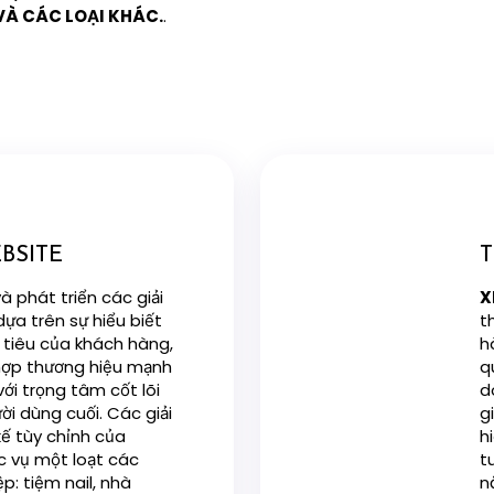
 VÀ CÁC LOẠI KHÁC.
.
BSITE
T
và phát triển các giải
X
ựa trên sự hiểu biết
t
 tiêu của khách hàng,
h
hợp thương hiệu mạnh
q
ới trọng tâm cốt lõi
d
ời dùng cuối. Các giải
g
kế tùy chỉnh của
h
c vụ một loạt các
t
: tiệm nail, nhà
n