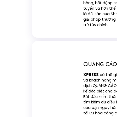
hàng, bất động sả
tuyến và hơn thế
là đối tác của Sh
giải pháp thương 
trữ tùy chỉnh.
QUẢNG CÁO
XPRESS
có thể g
và khách hàng mớ
dịch QUẢNG CÁO 
kế đặc biệt cho 
Bắt đầu kiếm thêm
tìm kiếm đủ điều
của bạn ngay hôm
tối ưu hóa công 