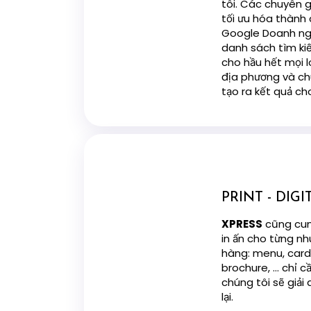
tôi. Các chuyên 
tối ưu hóa thành
Google Doanh ngh
danh sách tìm ki
cho hầu hết mọi l
địa phương và chú
tạo ra kết quả ch
PRINT - DIG
XPRESS
cũng cun
in ấn cho từng nh
hàng: menu, card v
brochure, ... chỉ 
chúng tôi sẽ giải
lại.