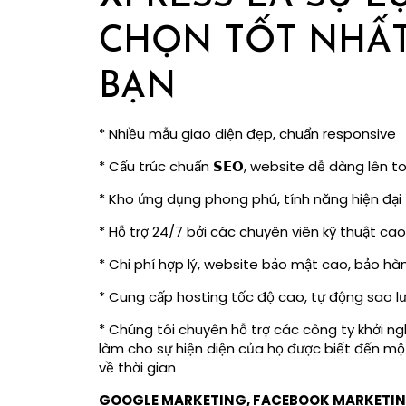
CHỌN TỐT NHẤT
BẠN
* Nhiều mẫu giao diện đẹp, chuẩn responsive
* Cấu trúc chuẩn 𝗦𝗘𝗢, website dễ dàng lên t
* Kho ứng dụng phong phú, tính năng hiện đại
* Hỗ trợ 24/7 bởi các chuyên viên kỹ thuật cao củ
* Chi phí hợp lý, website bảo mật cao, bảo hàn
* Cung cấp hosting tốc độ cao, tự động sao lư
* Chúng tôi chuyên hỗ trợ các công ty khởi ng
làm cho sự hiện diện của họ được biết đến mộ
về thời gian
GOOGLE MARKETING, FACEBOOK MARKETIN