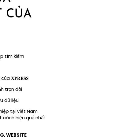
 CỦA
op tìm kiếm
a 𝐗𝐏𝐑𝐄𝐒𝐒
h trọn đời
u dữ liệu
hiệp tại Việt Nam
t cách hiệu quả nhất
G, WEBSITE